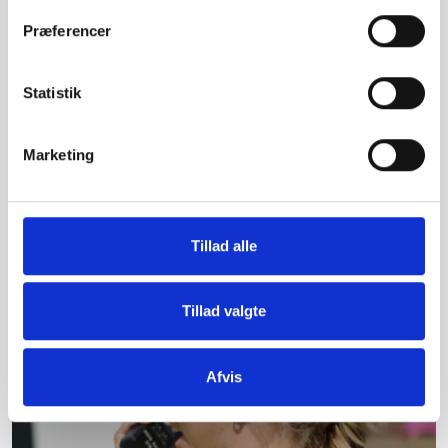
Præferencer
Glampingvært
Statistik
Marketing
Tillad alle
Tillad valgte
Afvis