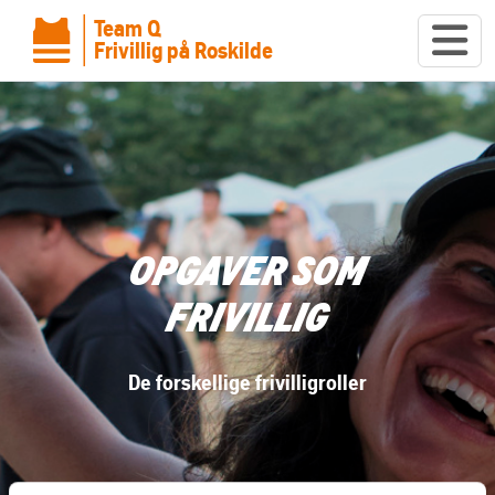
Team Q
Frivillig på Roskilde
OPGAVER SOM
FRIVILLIG
De forskellige frivilligroller